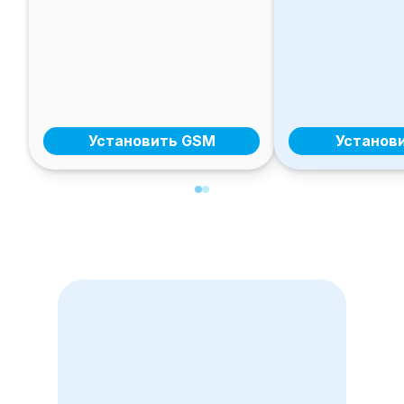
Установить GSM
Установ