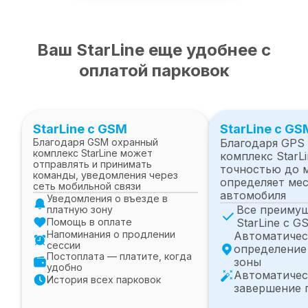
Ваш StarLine еще удобнее с
оплатой парковок
StarLine с GSM
StarLine с GS
Благодаря GSM охранный
Благодаря GPS
комплекс StarLine может
комплекс StarLi
отправлять и принимать
точностью до 
команды, уведомления через
определяет ме
сеть мобильной связи
автомобиля
Уведомления о въезде в
Все преиму
платную зону
Помощь в оплате
StarLine с G
Напоминания о продлении
Автоматичес
сессии
определение
Постоплата — платите, когда
зоны
удобно
Автоматичес
История всех парковок
завершение 